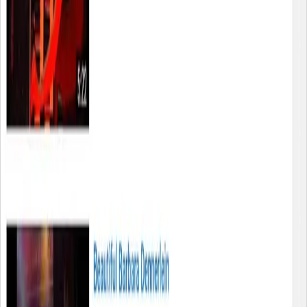
Das neue Programm #3 - Transkribieren
Wenn für einen neuen Song ausreichend Ausgangsmaterial (CDs,
MP3s, Videos) ausgesucht wurde und schon einmal grob klar ist, in
welche Richtung es stilistisch …
6. Juli 2015
InEar Monitoring
Jetzt ist es soweit. Wir haben beschlossen, die nervigen
Monitorboxen in die Vergangenheit zu schicken und uns ein
modernes Monitorsystem zu zulegen. …
4. Juli 2015
Das neue Programm #2 - Materialsammlung
Hat sich die Band per Voting einmal für die Songs entschieden, die
in das neue Programm aufgenommen werden, geht es im nächsten
Schritt darum, passendes …
Previous