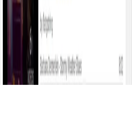
1
2
Next
Impressum
Datenschutz
Stageplan
Blog
Cookie-Einstellungen